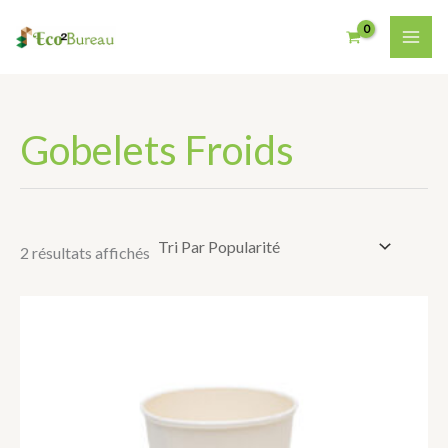
Trié
Aller
par
Au
note
moyenne
Contenu
Gobelets Froids
2 résultats affichés