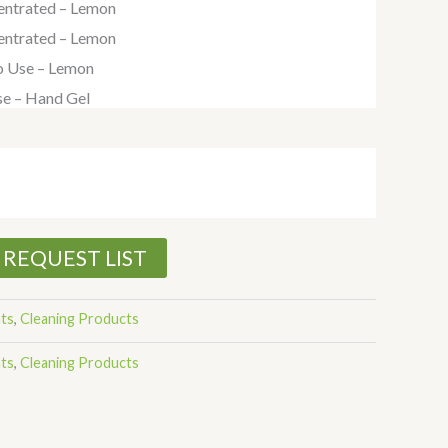
entrated – Lemon
entrated – Lemon
o Use – Lemon
se – Hand Gel
 REQUEST LIST
nts
,
Cleaning Products
nts
,
Cleaning Products