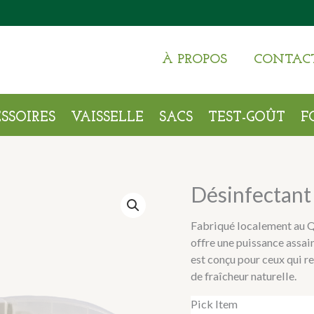
À PROPOS
CONTAC
SSOIRES
VAISSELLE
SACS
TEST-GOÛT
F
Désinfectant
Désinfectant
Au
Citron
Fabriqué localement au Q
Et
offre une puissance assai
Sans
est conçu pour ceux qui 
Parfum
de fraîcheur naturelle.
Quantity
Pick Item