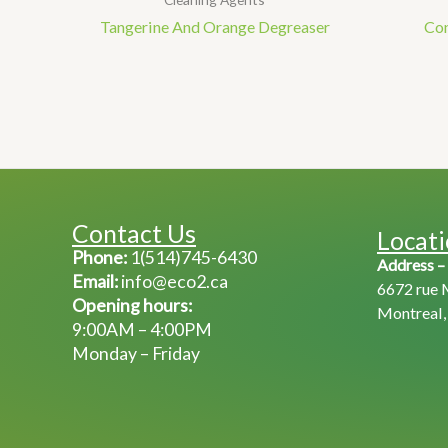
Tangerine And Orange Degreaser
Con
Contact Us
Locat
Phone:
1(514)745-6430
Address –
Email:
info@eco2.ca
6672 rue 
Opening hours:
Montreal
9:00AM – 4:00PM
Monday – Friday