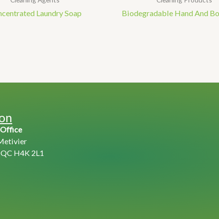
centrated Laundry Soap
Biodegradable Hand And B
ion
 Office
Metivier
, QC H4K 2L1